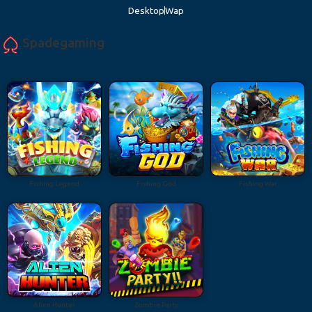
Desktop
Wap
Spadegaming
Fishing Legend
Fishing God
Fishing War
Alien Hunter
Zombie Party