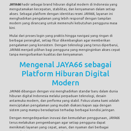
JAYA66
hadir sebagai brand hiburan digital modern di Indonesia yang
mengutamakan kecepatan, stabilitas, dan kenyamanan dalam setiap
akses. Sebagai platform dengan identitas resmi JAYA66, layanan ini
menghadirkan pengalaman yang lebih responsif dengan tampilan
modern yang dirancang untuk memenuhi kebutuhan pengguna masa
kini.
Mulai dari proses login yang praktis hingga navigasi yang ringan di
berbagai perangkat, setiap fitur dikembangkan agar memberikan
pengalaman yang konsisten. Dengan teknologi yang terus diperbarui,
JAYA66 menjadi pilihan bagi pengguna yang menginginkan akses cepat
tanpa mengorbankan kualitas dan kenyamanan.
Mengenal JAYA66 sebagai
Platform Hiburan Digital
Modern
JAYA66 dibangun dengan visi menghadirkan standar baru dalam dunia
hiburan digital Indonesia melalui perpaduan teknologi, desain
antarmuka modern, dan performa yang stabil. Fokus utama kami adalah
menciptakan pengalaman yang mudah diakses kapan saja dengan
sistem yang mampu beradaptasi terhadap berbagai kondisi jaringan.
Dengan mengedepankan inovasi dan kemudahan penggunaan, JAYA66
terus melakukan pengembangan agar setiap pengguna dapat
menikmati layanan yang cepat, aman, dan nyaman dari berbagai