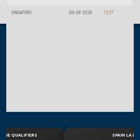
SINGAPORE
09-08-2026
7137
SPAIN LA LIGA