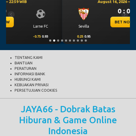
August 16, 2026 — 02:30 WIB
0 : 0
Previous
Next
BET NOW
Sevilla
Rayo Vallecano
0.25
0.95
-0.25
0.95
TENTANG KAMI
BANTUAN
PERATURAN
INFORMASI BANK
HUBUNGI KAMI
KEBIJAKAN PRIVASI
PERSETUJUAN COOKIES
JAYA66 - Dobrak Batas
Hiburan & Game Online
Indonesia