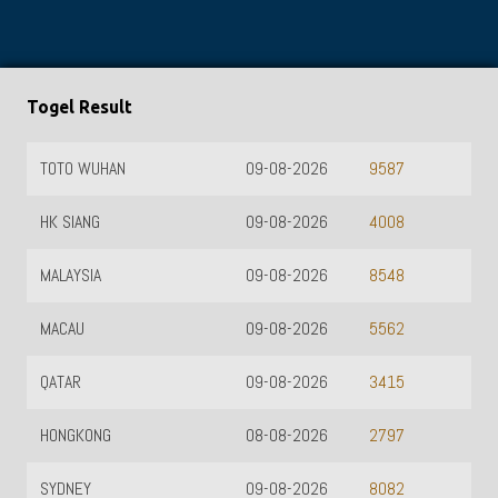
Togel Result
TOTO WUHAN
09-08-2026
9587
HK SIANG
09-08-2026
4008
MALAYSIA
09-08-2026
8548
MACAU
09-08-2026
5562
QATAR
09-08-2026
3415
HONGKONG
08-08-2026
2797
SYDNEY
09-08-2026
8082